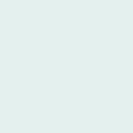
Versteht ein Neukunde in 30 S
entscheiden sollte?
Oder muss 
Mund fusselig reden?
Ich bin überzeugt:
Sie verlier
nicht in klare Verkaufsargu
schwierigen Zeiten muss die S
Meine Erfahrung aus 18 Jahren
VDI-Redakteur) zeigt:
Die meis
dieses Potenzial liegen.
Streichen Sie Phrasen wie "in
Sprechen Sie die
Sprache Ihr
vertrauensvoll und mit Bewei