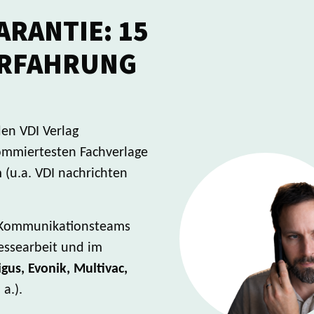
ARANTIE: 15
ERFAHRUNG
den VDI Verlag
ommiertesten Fachverlage
(u.a. VDI nachrichten
e Kommunikationsteams
ressearbeit und im
igus, Evonik, Multivac,
 a.).