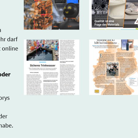
N
n
hr darf
 online
oder
orys
der
 habe.